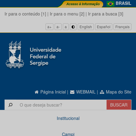
BRASIL
Ir para o conteúdo [1]
|
Ir para o menu [2]
|
Ir para a busca [3]
a+
a-
a
English
Español
Français
Página Inicial
|
WEBMAIL
|
Mapa do Site
Institucional
Campi