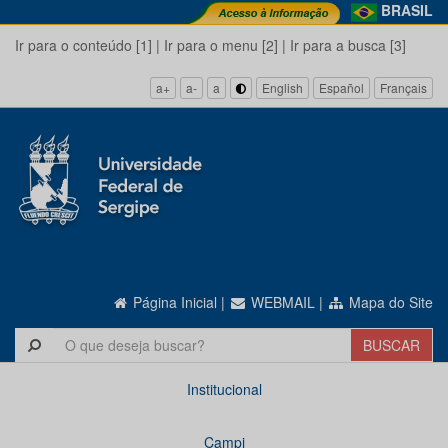
BRASIL
Ir para o conteúdo [1]
|
Ir para o menu [2]
|
Ir para a busca [3]
a+
a-
a
English
Español
Français
Página Inicial
|
WEBMAIL
|
Mapa do Site
Institucional
Campi