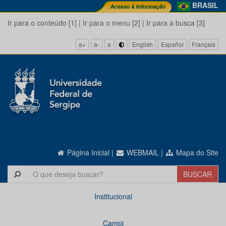
BRASIL
Ir para o conteúdo [1]
|
Ir para o menu [2]
|
Ir para a busca [3]
a+
a-
a
English
Español
Français
Página Inicial
|
WEBMAIL
|
Mapa do Site
Institucional
Campi