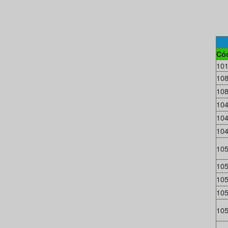
Có
10
10
10
10
10
10
10
10
10
10
10