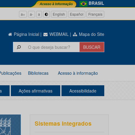
BRASIL
a+
a-
a
English
Español
Français
Página Inicial
|
WEBMAIL
|
Mapa do Site
Publicações
Bibliotecas
Acesso à informação
a
Ações afirmativas
Acessibilidade
Sistemas integrados