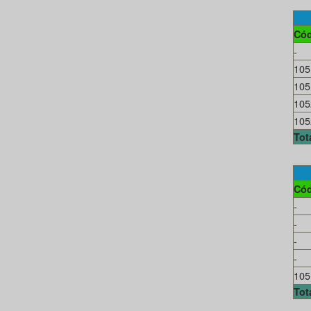
Cód
-
105
105
105
105
Tot
Cód
-
-
-
-
105
Tot