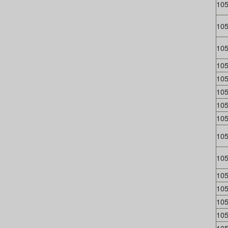
10
10
10
10
10
10
10
10
10
10
10
10
10
10
10