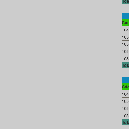
Tot
Cód
104
105
105
105
108
Tot
Cód
104
105
105
105
Tot