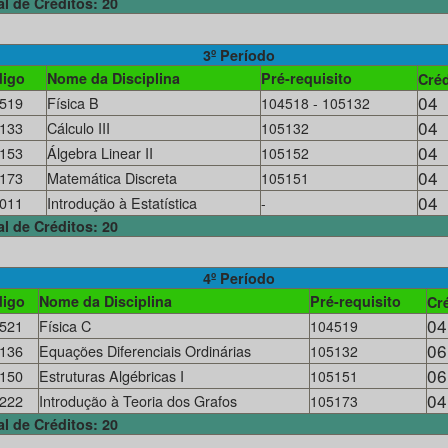
al de Créditos: 20
3º Período
igo
Nome da Disciplina
Pré-requisito
Créd
04
519
Física B
104518 - 105132
04
133
Cálculo III
105132
04
153
Álgebra Linear II
105152
04
173
Matemática Discreta
105151
04
011
Introdução à Estatística
-
al de Créditos: 20
4º Período
igo
Nome da Disciplina
Pré-requisito
Cr
04
521
Física C
104519
06
136
Equações Diferenciais Ordinárias
105132
06
150
Estruturas Algébricas I
105151
04
222
Introdução à Teoria dos Grafos
105173
al de Créditos: 20