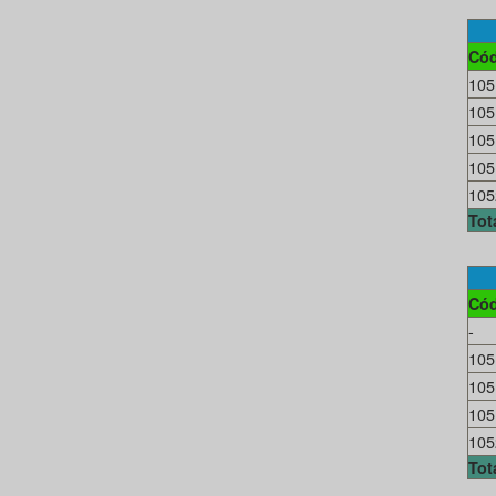
Cód
105
105
105
105
105
Tot
Cód
-
105
105
105
105
Tot