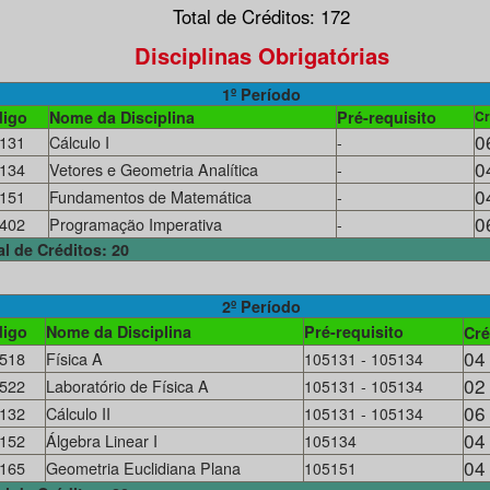
Total de Créditos: 172
Disciplinas Obrigatórias
1º Período
igo
Nome da Disciplina
Pré-requisito
Cr
0
131
Cálculo I
-
0
134
Vetores e Geometria Analítica
-
0
151
Fundamentos de Matemática
-
0
402
Programação Imperativa
-
al de Créditos: 20
2º Período
igo
Nome da Disciplina
Pré-requisito
Cré
04
518
Física A
105131 - 105134
02
522
Laboratório de Física A
105131 - 105134
06
132
Cálculo II
105131 - 105134
04
152
Álgebra Linear I
105134
04
165
Geometria Euclidiana Plana
105151