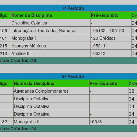
7º Período
igo
Nome da Disciplina
Pré-requisito
Cr
0
Disciplina Optativa
-
0
156
Introdução à Teoria dos Números
105132 - 105150
0
181
Monografia I
120 Créditos
0
215
Espaços Métricos
105211
0
213
Análise III
105212
al de Créditos: 20
8º Período
igo
Nome da Disciplina
Pré-requisito
Cré
08
Atividades Complementares
-
04
Disciplina Optativa
-
04
Disciplina Optativa
-
04
Disciplina Optativa
-
04
182
Monografia II
105181
al de Créditos: 24