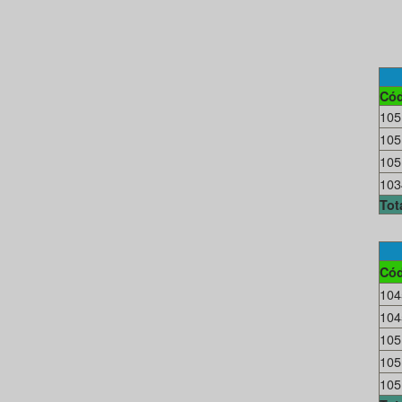
Cód
105
105
105
103
Tot
Cód
104
104
105
105
105