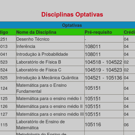
Disciplinas Optativas
Optativas
digo
Nome da Disciplina
Pré-requisito
Crédi
1251
Desenho Técnico
04
-
108011
8013
Inferência
04
108011
8041
Introdução à Probabilidade
04
104518 - 104522
4523
Laboratório de Física B
02
104519 - 104523
4524
Laboratório de Física C
02
104521 - 105136
4525
Introdução à Mecânica Quântica
04
Matemática para o Ensino
105151
5124
04
Fundamental
105151
5125
Matemática para o ensino médio I
04
105151
5126
Matemática para o ensino médio II
04
105151
5127
Matemática para o ensino médio III
04
Laboratório de Ensino de
105116
5115
06
Matemática
Metodologia do Ensino de