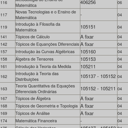
406256
5116
06
Matemática
Novas Tecnologias e o Ensino de
-
5117
04
Matemática
Introdução à Filosofia da
105151
5119
04
Matemática
A fixar
5141
Tópicos de Cálculo
04
A fixar
5142
Tópicos de Equanções Diferenciais
04
105160
5157
Introdução às Curvas Algébricas
04
105153
5158
Álgebra de Tensores
04
105211
5161
Introdução à Teoria da Medida
04
Introdução à Teoria das
105137 - 105152
5162
04
Distribuições
Teoria Quantitativa da Equações
105152 - 105211
5163
04
Diferenciais Ordinárias
A fixar
5167
Tópicos de Álgebra
04
A fixar
5168
Tópicos de Geometria e Topologia
04
A fixar
5169
Tópicos de Análise
04
-
5174
Matemática Financeira
04
5175
Cálculo das Variações
04