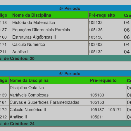
5º Período
igo
Nome da Disciplina
Pré-requisito
Cré
04
118
História da Matemática
105132
06
137
Equações Diferenciais Parciais
105136
06
160
Estruturas Algébricas II
105150
04
171
Cálculo Numérico
103402
04
211
Análise I
105132
al de Créditos: 20
6º Período
igo
Nome da Disciplina
Pré-requisito
C
0
Disciplina Optativa
-
0
139
Variáveis Complexas
105133
0
164
Curvas e Superfícies Parametrizadas
105153
0
172
Cálculo Numérico II
105137 - 105171
0
212
Análise II
105211
al de Créditos: 24