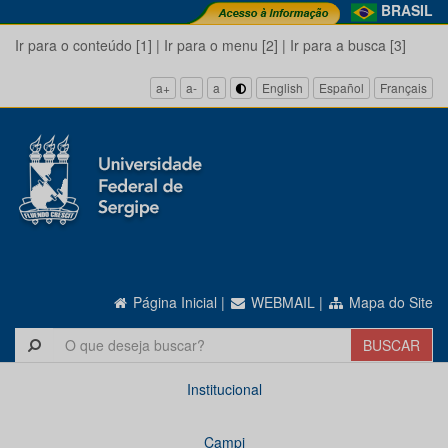
BRASIL
Ir para o conteúdo [1]
|
Ir para o menu [2]
|
Ir para a busca [3]
a+
a-
a
English
Español
Français
Página Inicial
|
WEBMAIL
|
Mapa do Site
Institucional
Campi