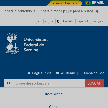
BRASIL
Ir para o conteúdo [1]
|
Ir para o menu [2]
|
Ir para a busca [3]
a+
a-
a
English
Español
Français
Página Inicial
|
WEBMAIL
|
Mapa do Site
Institucional
Campi