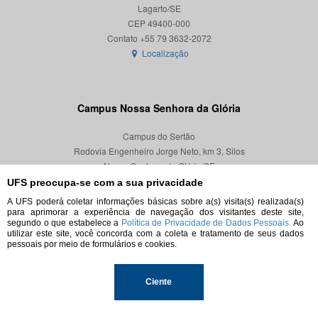
Lagarto/SE
CEP 49400-000
Localização
Campus Nossa Senhora da Glória
Campus do Sertão
Rodovia Engenheiro Jorge Neto, km 3, Silos
Nossa Senhora da Glória/SE
CEP 49680-000
UFS preocupa-se com a sua privacidade
A UFS poderá coletar informações básicas sobre a(s) visita(s) realizada(s)
Localização
para aprimorar a experiência de navegação dos visitantes deste site,
segundo o que estabelece a
Política de Privacidade de Dados Pessoais.
Ao
utilizar este site, você concorda com a coleta e tratamento de seus dados
pessoais por meio de formulários e cookies.
© 2026. Todos os direitos reservados.
Ciente
Universidade Federal de Sergipe.