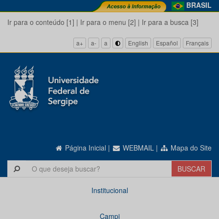
BRASIL
Ir para o conteúdo [1]
|
Ir para o menu [2]
|
Ir para a busca [3]
a+
a-
a
English
Español
Français
Página Inicial
|
WEBMAIL
|
Mapa do Site
Institucional
Campi