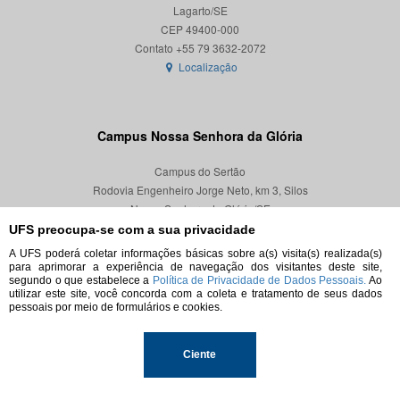
Lagarto/SE
CEP 49400-000
Localização
Campus Nossa Senhora da Glória
Campus do Sertão
Rodovia Engenheiro Jorge Neto, km 3, Silos
Nossa Senhora da Glória/SE
CEP 49680-000
UFS preocupa-se com a sua privacidade
A UFS poderá coletar informações básicas sobre a(s) visita(s) realizada(s)
Localização
para aprimorar a experiência de navegação dos visitantes deste site,
segundo o que estabelece a
Política de Privacidade de Dados Pessoais.
Ao
utilizar este site, você concorda com a coleta e tratamento de seus dados
pessoais por meio de formulários e cookies.
© 2026. Todos os direitos reservados.
Ciente
Universidade Federal de Sergipe.