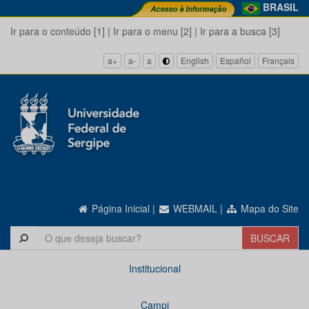
BRASIL
Ir para o conteúdo [1]
|
Ir para o menu [2]
|
Ir para a busca [3]
a+
a-
a
English
Español
Français
Página Inicial
|
WEBMAIL
|
Mapa do Site
Institucional
Campi